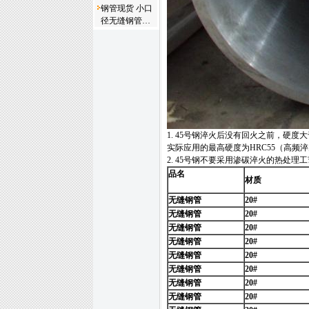
钢管现货 小口
径无缝钢管…
1. 45号钢淬火后没有回火之前，硬度大
实际应用的最高硬度为HRC55（高频淬火
2. 45号钢不要采用渗碳淬火的热处理
品名
材质
无缝钢管
20#
无缝钢管
20#
无缝钢管
20#
无缝钢管
20#
无缝钢管
20#
无缝钢管
20#
无缝钢管
20#
无缝钢管
20#