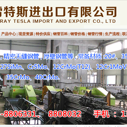
|
产品中心
|
现货资源
|
特价供应
|
钢管百科
|
钢管价格
|
钢管行情
|
生产流程
|
联