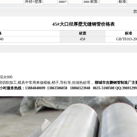
外径×壁厚:
mm×
mm 材质:
标准:
您
45#大口径厚壁无缝钢管价格表
格
材质
标准
40
45#
GB/T8163-20
火600.
易切削加工,模具中常用来做模板,梢子,导柱等,但须热处理 。
聊城市吉鹏钢管制造厂主
小时服务热线：
13884840699
13863506058 18866523948 0635-5100508 QQ:3969129