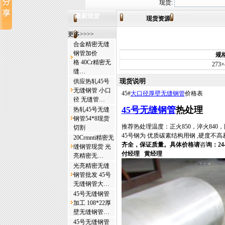
现货:
最新现货
现货资源
更多>>>>
合金精密无缝
钢管加价
规
格 40Cr精密无
273×
缝…
现货说明
供应热轧45号
无缝钢管 小口
45#
大口径厚壁无缝钢管
价格表
径 无缝管…
45号无缝钢管
热处理
热轧45号无缝
钢管54*8现货
推荐热处理温度：正火850，淬火840，回
切割
45号钢为 优质碳素结构用钢 ,硬度不高
20Crmnti精密无
齐全，保证质量。具体价格请
咨
询：
24
缝钢管现货 光
付经理
黄经理
亮精密无…
光亮精密无缝
钢管批发 45号
无缝钢管大…
45号无缝钢管
加工 108*22厚
壁无缝钢管…
45号无缝钢管