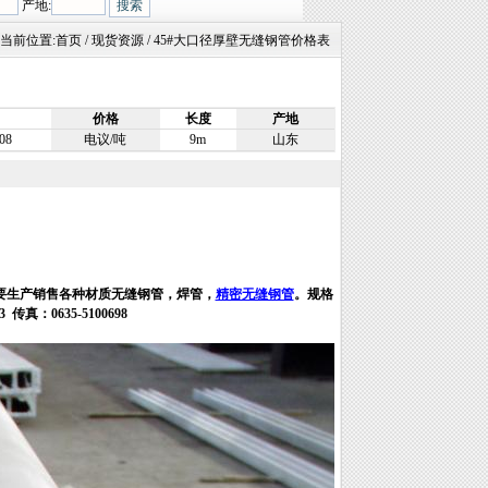
产地:
当前位置:
首页
/ 现货资源 / 45#大口径厚壁无缝钢管价格表
价格
长度
产地
08
电议/吨
9m
山东
要生产销售各种材质无缝钢管，焊管，
精密无缝钢管
。规格
93
传真：
0635-5100698