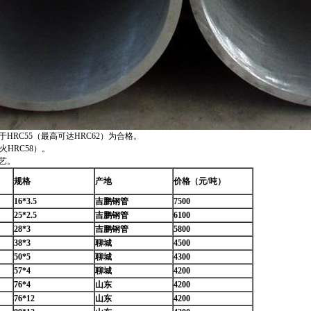
于HRC55（最高可达HRC62）为合格。
HRC58）。
工艺。
规格
产地
价格
（元/吨）
16*3.5
吉鹏钢管
7500
25*2.5
吉鹏钢管
6100
28*3
吉鹏钢管
5800
38*3
聊城
4500
50*5
聊城
4300
57*4
聊城
4200
76*4
山东
4200
76*12
山东
4200