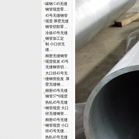
碳钢 C45无缝
钢管现货零…
45号无缝钢管
现货 厚壁无缝
钢管切割零…
冷拔45号无缝
钢管加工定
制 小口径无
缝…
精密无缝钢管
现货批发 45号
无缝钢管切…
大口径45号无
缝钢管批发 厚
壁无缝钢…
精密45号无缝
钢管57*6现货
热轧45号无缝
钢管现货 大口
径无缝钢管…
精密45号无缝
钢管现货 小口
径45号无缝…
热轧45号无缝