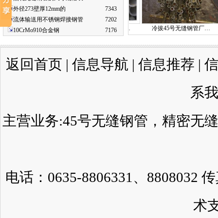
外径273壁厚12mm的
7343
流体输送用不锈钢焊接钢管
7202
|天津石油套…
10CrMo910合金管|10…
冷拔45号无缝钢管厂…
10CrMo910合金钢
7176
返回首页
|
信息导航
|
信息推荐
|
系
主营业务:
45号无缝钢管
，
精密无
电话：0635-8806331、8808032 
术
支