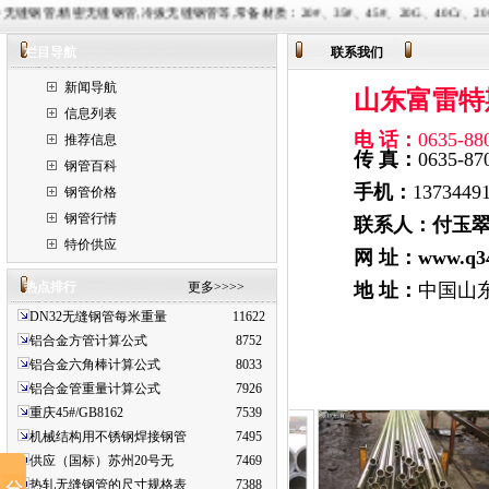
管,冷拔无缝钢管等,常备材质：20#、35#、45#、20G、40Cr、20Cr、16Mn-45Mn、27Si
栏目导航
联系我们
新闻导航
山东富雷特
信息列表
电 话：
0635-8
推荐信息
传 真：
0635-
87
钢管百科
手机：
1373449
钢管价格
钢管行情
联系人：付玉
特价供应
网 址：
www.q3
热点排行
更多>>>>
地 址：
中国山
DN32无缝钢管每米重量
11622
铝合金方管计算公式
8752
铝合金六角棒计算公式
8033
铝合金管重量计算公式
7926
重庆45#/GB8162
7539
机械结构用不锈钢焊接钢管
7495
供应（国标）苏州20号无
7469
热轧无缝钢管的尺寸规格表
7388