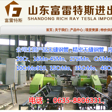
首页
|
关于我们
|
产品中心
|
现货资源
|
特价供