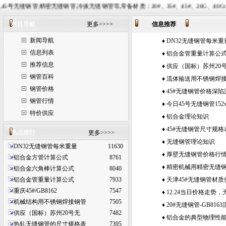
无缝钢管,冷拔无缝钢管等,常备材质：20#、35#、45#、20G、40Cr、20Cr、16Mn-45Mn、2
栏目导航
更多>>>>
信息推荐
新闻导航
♦
DN32无缝钢管每米重
信息列表
多少？
♦
铝合金管重量计算公
推荐信息
♦
供应（国标）苏州20
钢管百科
45号无缝钢管价格
♦
流体输送用不锈钢焊
钢管价格
（1）
♦
45#无缝钢管价格深
钢管行情
♦
今日45号无缝钢管152
特价供应
♦
铝合金理论知识
♦
45#无缝钢管尺寸规格
热点排行
更多>>>>
♦
无缝钢管理论知识
DN32无缝钢管每米重量
11630
♦
厚壁无缝钢管价格行
铝合金方管计算公式
8761
♦
精密机械用精密无缝
铝合金六角棒计算公式
8040
铝合金管重量计算公式
7933
♦
天津45#无缝钢管材
重庆45#/GB8162
7547
♦
12.24当日价格走势
机械结构用不锈钢焊接钢管
7505
管价格
♦
20#无缝钢管-GB81
供应（国标）苏州20号无
7482
♦
铝合金的典型物理性
热轧无缝钢管的尺寸规格表
7395