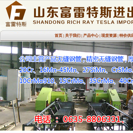
首页
|
关于我们
|
产品中心
|
现货资源
|
特价供