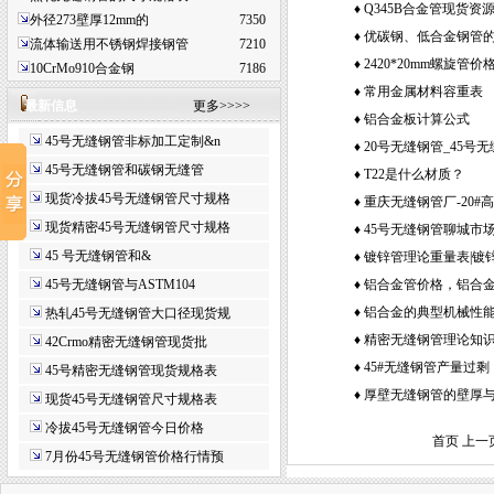
(Typical Physical Propertie
♦
Q345B合金管现货资
外径273壁厚12mm的
7350
♦
优碳钢、低合金钢管
流体输送用不锈钢焊接钢管
7210
♦
2420*20mm螺旋管价
10CrMo910合金钢
7186
♦
常用金属材料容重表
最新信息
更多>>>>
♦
铝合金板计算公式
45号无缝钢管非标加工定制&n
♦
20号无缝钢管_45号无
45号无缝钢管和碳钢无缝管
密无缝管_27simn液
♦
T22是什么材质？
现货冷拔45号无缝钢管尺寸规格
缝钢管单位(每米)重量
♦
重庆无缝钢管厂-20#
现货精密45号无缝钢管尺寸规格
♦
45号无缝钢管聊城市
45 号无缝钢管和&
♦
镀锌管理论重量表|镀
45号无缝钢管与ASTM104
♦
铝合金管价格，铝合
♦
铝合金的典型机械性
热轧45号无缝钢管大口径现货规
(Typical Mechanical Proper
♦
精密无缝钢管理论知
42Crmo精密无缝钢管现货批
♦
45#无缝钢管产量过
45号精密无缝钢管现货规格表
♦
厚壁无缝钢管的壁厚
现货45号无缝钢管尺寸规格表
冷拔45号无缝钢管今日价格
首页 上一
7月份45号无缝钢管价格行情预