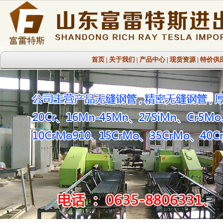
首页
|
关于我们
|
产品中心
|
现货资源
|
特价供