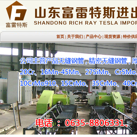
首页
|
关于我们
|
产品中心
|
现货资源
|
特价供