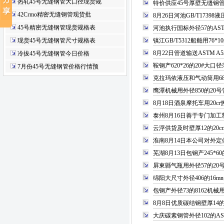
热轧45号无缝钢管大口径现货规
特价供应45号厚壁无缝钢
42Crmo精密无缝钢管现货批
8月26日河池GB/T173
45号精密无缝钢管现货规格表
河池执行国标外径57的AS
现货45号无缝钢管尺寸规格表
镇江GB/T5312船舶用76
8月22日管道输送ASTM 
冷拔45号无缝钢管今日价格
鞍钢产620*26的20#
7月份45号无缝钢管价格行情预
克拉玛依液压和气动筒用68
鹰潭机械用外径850的2
8月18日酒泉摩托车用20
泰州8月16日善于专门加工
云浮供货及时壁厚12的20
淮南8月14日本公司对外定
芜湖8月13日包钢产245*6
屏東縣气瓶用外径57的2
绵阳大尺寸外径406的16
包钢产外径73的8162机
8月8日优质碳结钢壁厚1
大庆碳素钢管外径102的A