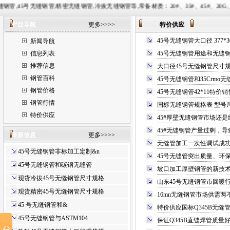
,精密无缝钢管,冷拔无缝钢管等,常备材质：20#、35#、45#、20G、40Cr、20Cr、16Mn-45
栏目导航
更多>>>>
特价供应
45号无缝钢管大口径 377
新闻导航
信息列表
45号无缝钢管用途和无缝
推荐信息
大口径45号无缝钢管尺寸
钢管百科
45号无缝钢管和35Crm
钢管价格
45号无缝钢管42*11特价销
钢管行情
国标无缝钢管规格表 型号
特价供应
45#厚壁无缝钢管市场还
45#无缝钢管产量过剩，
最新信息
更多>>>>
无缝管加工一次性调试成
45号无缝钢管非标加工定制&n
45号无缝管突出质量、环
45号无缝钢管和碳钢无缝管
坡口加工厚壁钢管的新技
现货冷拔45号无缝钢管尺寸规格
山东45号无缝钢管市回暖
现货精密45号无缝钢管尺寸规格
16mn无缝钢管市场供需
45 号无缝钢管和&
特价供应国标Q345B无缝
45号无缝钢管与ASTM104
保证Q345B直缝焊管质量