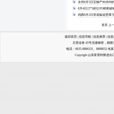
永州8月5日宝钢产外径89
8月4日22*5的Q195精
鸡西8月2日管道输送壁厚7
首页 上
返回首页
|
信息导航
|
信息推荐
|
信息
主营业务:
45号无缝钢管
，
精密
电话：0635-8806331、8808032 传真
Copyright 山东富雷特