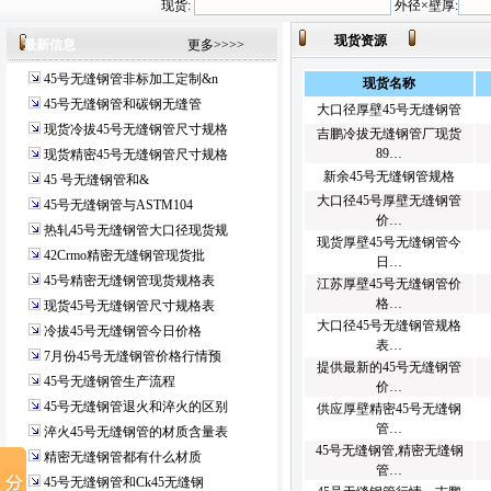
现货:
外径×壁厚:
现货资源
最新信息
更多>>>>
45号无缝钢管非标加工定制&n
现货名称
45号无缝钢管和碳钢无缝管
大口径厚壁45号无缝钢管
现货冷拔45号无缝钢管尺寸规格
吉鹏冷拔无缝钢管厂现货
89…
现货精密45号无缝钢管尺寸规格
新余45号无缝钢管规格
45 号无缝钢管和&
大口径45号厚壁无缝钢管
45号无缝钢管与ASTM104
价…
热轧45号无缝钢管大口径现货规
现货厚壁45号无缝钢管今
42Crmo精密无缝钢管现货批
日…
45号精密无缝钢管现货规格表
江苏厚壁45号无缝钢管价
格…
现货45号无缝钢管尺寸规格表
大口径45号无缝钢管规格
冷拔45号无缝钢管今日价格
表…
7月份45号无缝钢管价格行情预
提供最新的45号无缝钢管
45号无缝钢管生产流程
价…
45号无缝钢管退火和淬火的区别
供应厚壁精密45号无缝钢
管…
淬火45号无缝钢管的材质含量表
45号无缝钢管,精密无缝钢
精密无缝钢管都有什么材质
管…
45号无缝钢管和Ck45无缝钢