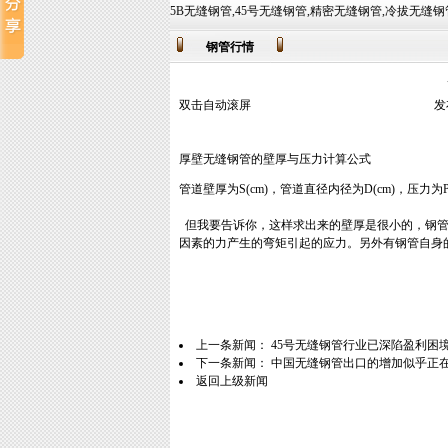
来!主营业务有:Q345B无缝钢管,45号无缝钢管,精密无缝钢管,冷拔无缝钢管等,常备材质：20#、35#、
钢管行情
双击自动滚屏
发
厚壁无缝钢管的壁厚与压力计算公式
管道壁厚为S(cm)，管道直径内径为D(cm)，压力为P（Kg
但我要告诉你，这样求出来的壁厚是很小的，钢管
因素的力产生的弯矩引起的应力。另外有钢管自身
上一条新闻：
45号无缝钢管行业已深陷盈利困
下一条新闻：
中国无缝钢管出口的增加似乎正
返回上级新闻