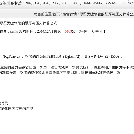
站内
45#、20G、40Cr、20Cr、16Mn-45Mn、27SiMn、Cr5Mo、12CrMo(T12)、12
您当前位置:
首页
/ 钢管行情 / 厚壁无缝钢管的壁厚与压力计算公
厚壁无缝钢管的壁厚与压力计算公式
布者：cwfw 发布时间：2014/12/31 阅读：
5189
次 【字体：
大
中
小
】
f/cm^2) ， 钢管的许允应力取1550（Kgf/cm^2) ，则S＝P×D÷（2×1550）。
主要的受力是钢管自重、外力、钢管内液体（水要试压）、热胀冷缩产生的力等不确
的制造误差、钢管的腐蚀等余量是壁厚的主要因素，请按国家标准去选较可靠。
境时代
在消化国内过剩的产能