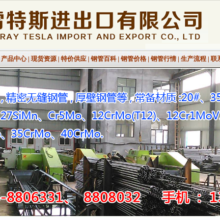
|
产品中心
|
现货资源
|
特价供应
|
钢管百科
|
钢管价格
|
钢管行情
|
生产流程
|
联