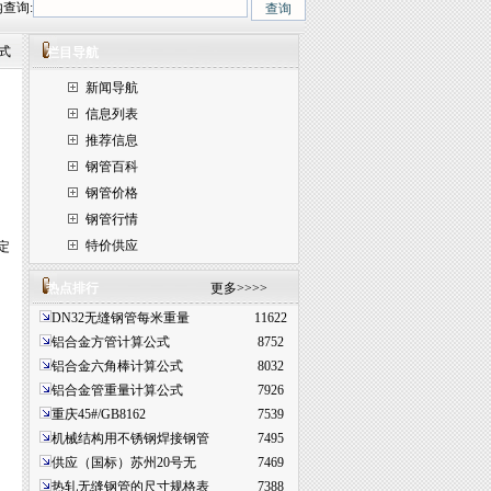
查询:
Cr1MoV、12Cr1MoVG、10CrMo910、 15CrMo、35CrMo、40CrMo.咨询热线:
式
栏目导航
新闻导航
信息列表
推荐信息
钢管百科
钢管价格
钢管行情
特价供应
定
热点排行
更多>>>>
DN32无缝钢管每米重量
11622
铝合金方管计算公式
8752
铝合金六角棒计算公式
8032
铝合金管重量计算公式
7926
重庆45#/GB8162
7539
机械结构用不锈钢焊接钢管
7495
供应（国标）苏州20号无
7469
热轧无缝钢管的尺寸规格表
7388