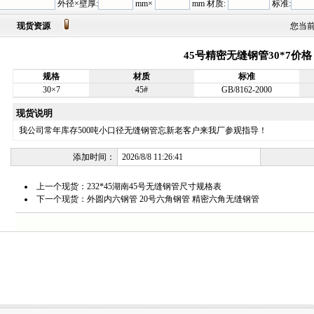
外径×壁厚:
mm×
mm 材质:
标准:
现货资源
您当前
45号精密无缝钢管30*7价格
规格
材质
标准
30×7
45#
GB/8162-2000
现货说明
我公司常年库存500吨小口径无缝钢管忘新老客户来我厂参观指导！
添加时间：
2026/8/8 11:26:41
上一个现货：
232*45湖南45号无缝钢管尺寸规格表
下一个现货：
外圆内六钢管 20号六角钢管 精密六角无缝钢管