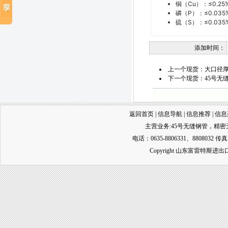
铜（Cu）：≤0.25
磷（P）：≤0.035
硫（S）：≤0.035
添加时间：
上一个现货：
大口径厚
下一个现货：
45号无
返回首页
|
信息导航
|
信息推荐
|
信息
主营业务:
45号无缝钢管
，
精密
电话：0635-8806331、8808032 传真
Copyright 山东富雷特