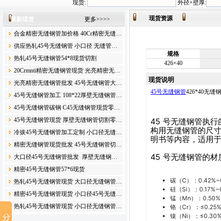
现货:
外径×壁厚:
现货资源
最新现货
更多>>>>
合金精密无缝钢管加价格 40Cr精密无缝…
供应热轧45号无缝钢管 小口径 无缝管…
规格
热轧45号无缝钢管54*8现货切割
426×40
20Crmnti精密无缝钢管现货 光亮精密无…
现货说明
光亮精密无缝钢管批发 45号无缝钢管大…
45号无缝钢管
426*40无
45号无缝钢管加工 108*22厚壁无缝钢管…
45号无缝钢管碳钢 C45无缝钢管现货零…
45号无缝钢管现货 厚壁无缝钢管切割零…
45 号无缝钢管执行的
构用无缝钢管的尺
冷拔45号无缝钢管加工定制 小口径无缝…
明书等内容，适用
精密无缝钢管现货批发 45号无缝钢管切…
45 号无缝钢管的
大口径45号无缝钢管批发 厚壁无缝钢…
精密45号无缝钢管57*6现货
碳（C）：0.42%~0
热轧45号无缝钢管现货 大口径无缝钢管…
硅（Si）：0.17%~
精密45号无缝钢管现货 小口径45号无缝…
锰（Mn）：0.50%
热轧45号无缝钢管现货 小口径无缝钢管…
铬（Cr）：≤0.25
镍（Ni）：≤0.30