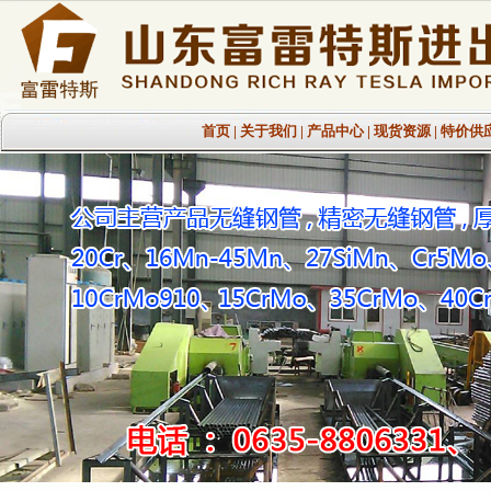
首页
|
关于我们
|
产品中心
|
现货资源
|
特价供