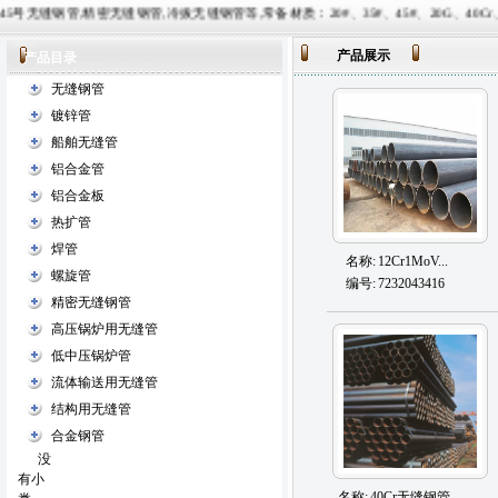
缝钢管,冷拔无缝钢管等,常备材质：20#、35#、45#、20G、40Cr、20Cr、16Mn-45Mn、2
产品展示
产品目录
无缝钢管
镀锌管
船舶无缝管
铝合金管
铝合金板
热扩管
焊管
名称:
12Cr1MoV...
螺旋管
编号:
7232043416
精密无缝钢管
高压锅炉用无缝管
低中压锅炉管
流体输送用无缝管
结构用无缝管
合金钢管
没
有小
名称:
40Cr无缝钢管...