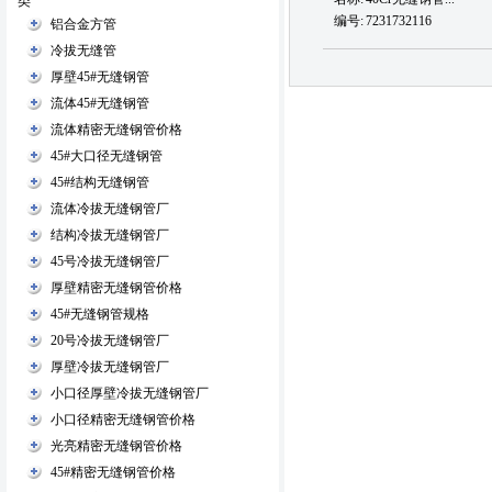
类
编号:
7231732116
铝合金方管
冷拔无缝管
厚壁45#无缝钢管
流体45#无缝钢管
流体精密无缝钢管价格
45#大口径无缝钢管
45#结构无缝钢管
流体冷拔无缝钢管厂
结构冷拔无缝钢管厂
45号冷拔无缝钢管厂
厚壁精密无缝钢管价格
45#无缝钢管规格
20号冷拔无缝钢管厂
厚壁冷拔无缝钢管厂
小口径厚壁冷拔无缝钢管厂
小口径精密无缝钢管价格
光亮精密无缝钢管价格
45#精密无缝钢管价格