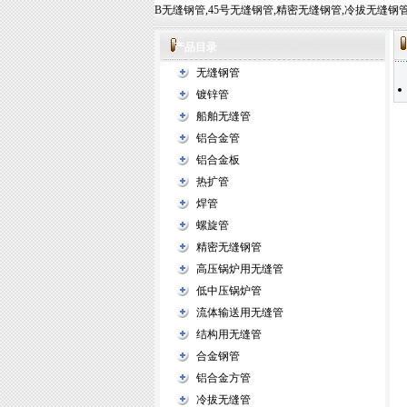
主营业务有:Q345B无缝钢管,45号无缝钢管,精密无缝钢管,冷拔无缝钢管等,常备材质：20#、35#、45
产品目录
无缝钢管
镀锌管
船舶无缝管
铝合金管
铝合金板
热扩管
焊管
螺旋管
精密无缝钢管
高压锅炉用无缝管
低中压锅炉管
流体输送用无缝管
结构用无缝管
合金钢管
铝合金方管
冷拔无缝管