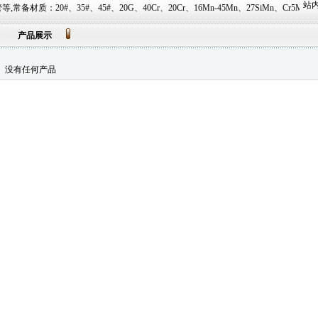
站内
#、20G、40Cr、20Cr、16Mn-45Mn、27SiMn、Cr5Mo、12CrMo(T12)、12C
产品展示
没有任何产品