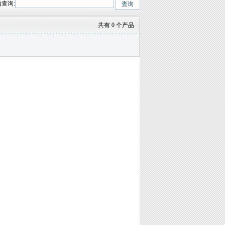
查询:
r1MoV、12Cr1MoVG、10CrMo910、 15CrMo、35CrMo、40CrMo.咨询热线:0
共有 0 个产品