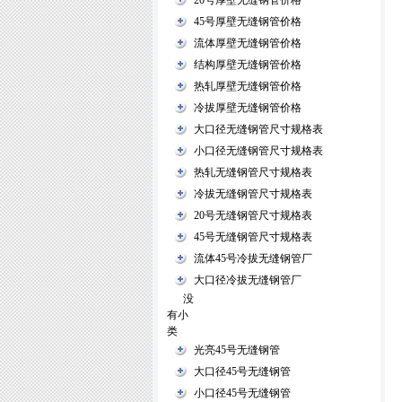
20号厚壁无缝钢管价格
45号厚壁无缝钢管价格
流体厚壁无缝钢管价格
结构厚壁无缝钢管价格
热轧厚壁无缝钢管价格
冷拔厚壁无缝钢管价格
大口径无缝钢管尺寸规格表
小口径无缝钢管尺寸规格表
热轧无缝钢管尺寸规格表
冷拔无缝钢管尺寸规格表
20号无缝钢管尺寸规格表
45号无缝钢管尺寸规格表
流体45号冷拔无缝钢管厂
大口径冷拔无缝钢管厂
没
有小
类
光亮45号无缝钢管
大口径45号无缝钢管
小口径45号无缝钢管