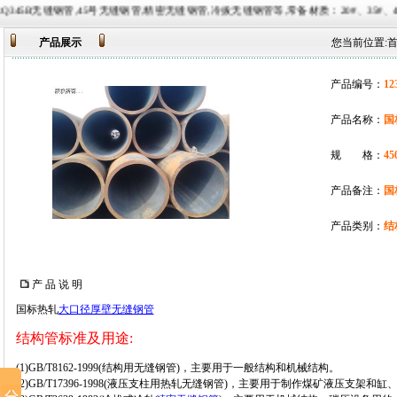
45号无缝钢管,精密无缝钢管,冷拔无缝钢管等,常备材质：20#、35#、45#、20G、40Cr、20Cr、
产品展示
您当前位置:
产品编号：
12
产品名称：
国
规 格：
45
产品备注：
国
产品类别：
结
产 品 说 明
国标热轧
大口径厚壁无缝钢管
结构管标准及用途
:
(1)GB/T8162-1999(结构用无缝钢管)，主要用于一般结构和机械结构。
(2)GB/T17396-1998(液压支柱用热轧无缝钢管)，主要用于制作煤矿液压支架