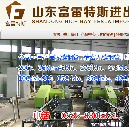
首页
|
关于我们
|
产品中心
|
现货资源
|
特价供