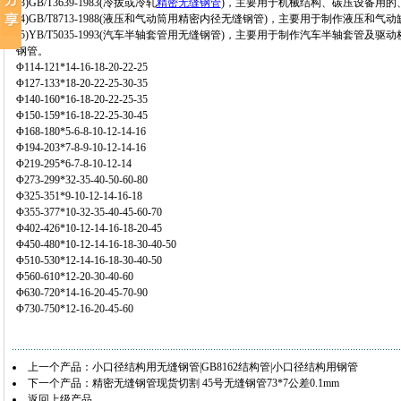
(3)GB/T3639-1983(冷拔或冷轧
精密无缝钢管
)，主要用于机械结构、碳压设备用的
(4)GB/T8713-1988(液压和气动筒用精密内径无缝钢管)，主要用于制作液
(5)YB/T5035-1993(汽车半轴套管用无缝钢管)，主要用于制作汽车半轴套
钢管。
Φ114-121*14-16-18-20-22-25
Φ127-133*18-20-22-25-30-35
Φ140-160*16-18-20-22-25-35
Φ150-159*16-18-22-25-30-45
Φ168-180*5-6-8-10-12-14-16
Φ194-203*7-8-9-10-12-14-16
Φ219-295*6-7-8-10-12-14
Φ273-299*32-35-40-50-60-80
Φ325-351*9-10-12-14-16-18
Φ355-377*10-32-35-40-45-60-70
Φ402-426*10-12-14-16-18-20-45
Φ450-480*10-12-14-16-18-30-40-50
Φ510-530*12-14-16-18-30-40-50
Φ560-610*12-20-30-40-60
Φ630-720*14-16-20-45-70-90
Φ730-750*12-16-20-45-60
上一个产品：
小口径结构用无缝钢管|GB8162结构管|小口径结构用钢管
下一个产品：
精密无缝钢管现货切割 45号无缝钢管73*7公差0.1mm
返回上级产品