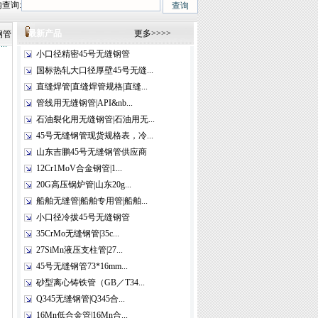
查询:
2)、12Cr1MoV、12Cr1MoVG、10CrMo910、 15CrMo、35CrMo、40CrMo.
最新产品
更多>>>>
钢管
小口径精密45号无缝钢管
国标热轧大口径厚壁45号无缝...
直缝焊管|直缝焊管规格|直缝...
管线用无缝钢管|API&nb...
石油裂化用无缝钢管|石油用无...
45号无缝钢管现货规格表，冷...
山东吉鹏45号无缝钢管供应商
12Cr1MoV合金钢管|1...
20G高压锅炉管|山东20g...
船舶无缝管|船舶专用管|船舶...
小口径冷拔45号无缝钢管
35CrMo无缝钢管|35c...
27SiMn液压支柱管|27...
45号无缝钢管73*16mm...
砂型离心铸铁管（GB／T34...
Q345无缝钢管|Q345合...
16Mn低合金管|16Mn合...