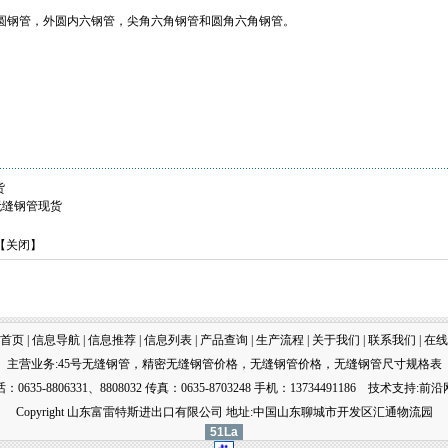
钢管，外圆内六钢管，尖角六角钢管和圆角六角钢管。
货
壁无缝钢管现货
【
关闭
】
首页
|
信息导航
|
信息推荐
|
信息列表
|
产品查询
|
生产流程
|
关于我们
|
联系我们
|
在线
主营业务:
45号无缝钢管
，
精密无缝钢管价格
，
无缝钢管价格
，
无缝钢管尺寸规格表
：0635-8806331、8808032 传真：0635-8703248 手机：13734491186
技术
支持:
前沿
Copyright 山东富雷特斯进出口有限公司 地址:中国山东聊城市开发区汇通物流园
51La