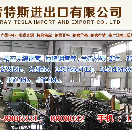
|
产品中心
|
现货资源
|
特价供应
|
钢管百科
|
钢管价格
|
钢管行情
|
生产流程
|
联