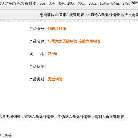
站内
、35#、45#、20G、40Cr、20Cr、16Mn-45Mn、27SiMn、Cr5Mo、12CrMo(T1
您当前位置:
首页
/
无缝钢管
>> 45号六角无缝钢管 冷拔六角
产品编号：
1169201416
产品名称：
45号六角无缝钢管 冷拔六角钢管
规 格：
75*60
产品备注：
产品类别：
无缝钢管
角无缝钢管，碳钢六角无缝钢管、不锈钢六角无缝钢管，铜制六角无缝钢管，
4,316等。