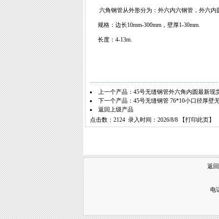
六角钢管从外形分为：外六内六钢管，外六内圆
规格：边长10mm-300mm，壁厚1-30mm.
长度：4-13m.
上一个产品：
45号无缝钢管外六角内圆最新现
下一个产品：
45号无缝钢管 76*10小口径厚
返回上级产品
点击数：2124 录入时间：2026/8/8 【
打印此页
】 
返回
电话