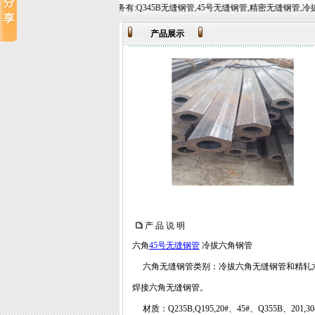
欢迎您的到来!主营业务有:Q345B无缝钢管,45号无缝钢管,精密无缝钢管,冷拔无缝钢管等,常备材质：20#
产品展示
产 品 说 明
六角
45号无缝钢管
冷拔六角钢管
六角无缝钢管类别：冷拔六角无缝钢管和精轧六
焊接六角无缝钢管。
材质：Q235B,Q195,20#、45#、Q355B、201,30