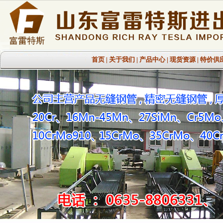
首页
|
关于我们
|
产品中心
|
现货资源
|
特价供