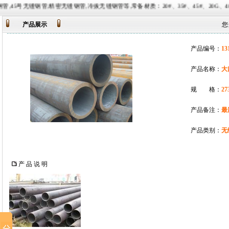
精密无缝钢管,冷拔无缝钢管等,常备材质：20#、35#、45#、20G、40Cr、20Cr、16Mn-45Mn
产品展示
您
产品编号：
13
产品名称：
大
规 格：
27
产品备注：
最
产品类别：
无
产 品 说 明