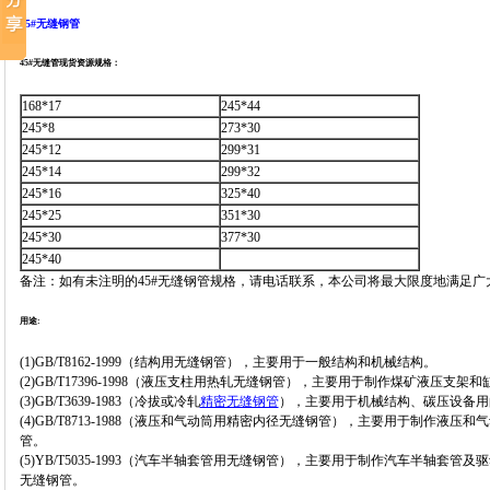
45#无缝钢管
45#无缝管现货资源规格：
168*17
245*44
245*8
273*30
245*12
299*31
245*14
299*32
245*16
325*40
245*25
351*30
245*30
377*30
245*40
备注：如有未注明的45#无缝钢管规格，请电话联系，本公司将最大限度地满足广
用途:
(1)GB/T8162-1999（结构用无缝钢管），主要用于一般结构和机械结构。
(2)GB/T17396-1998（液压支柱用热轧无缝钢管），主要用于制作煤矿液压支
(3)GB/T3639-1983（冷拔或冷轧
精密无缝钢管
），主要用于机械结构、碳压设备用
(4)GB/T8713-1988（液压和气动筒用精密内径无缝钢管），主要用于制作液
管。
(5)YB/T5035-1993（汽车半轴套管用无缝钢管），主要用于制作汽车半轴
无缝钢管。