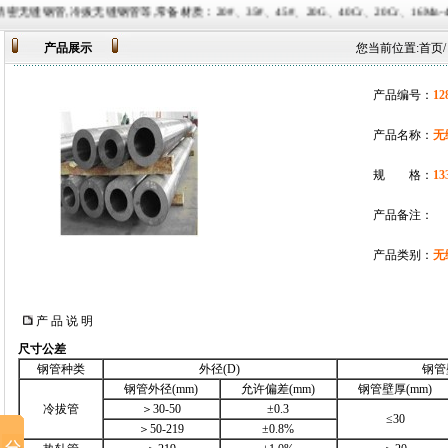
等,常备材质：20#、35#、45#、20G、40Cr、20Cr、16Mn-45Mn、27SiMn、Cr5M
产品展示
您当前位置:
首页
产品编号：
12
产品名称：
无
规 格：
13
产品备注：
产品类别：
无
产 品 说 明
尺寸公差
钢管种类
外径(D)
钢管
钢管外径(mm)
允许偏差(mm)
钢管壁厚(mm)
冷拔管
＞30-50
±0.3
≤30
＞50-219
±0.8%