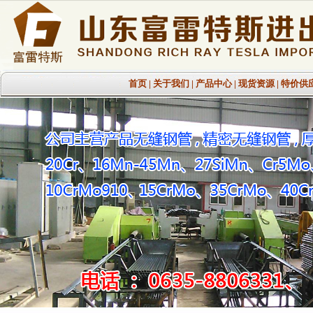
首页
|
关于我们
|
产品中心
|
现货资源
|
特价供