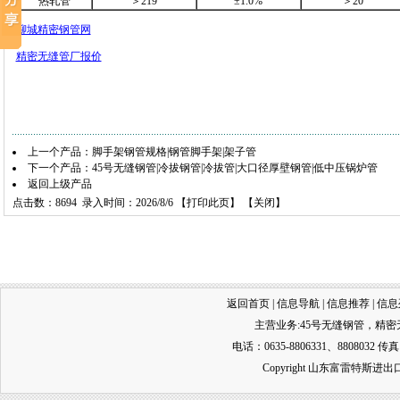
热轧管
＞219
±1.0%
＞20
聊城精密钢管网
精密无缝管厂报价
上一个产品：
脚手架钢管规格|钢管脚手架|架子管
下一个产品：
45号无缝钢管|冷拔钢管|冷拔管|大口径厚壁钢管|低中压锅炉管
返回上级产品
点击数：8694 录入时间：2026/8/6 【
打印此页
】 【
关闭
】
返回首页
|
信息导航
|
信息推荐
|
信息
主营业务:
45号无缝钢管
，
精密
电话：0635-8806331、8808032 传真
Copyright 山东富雷特