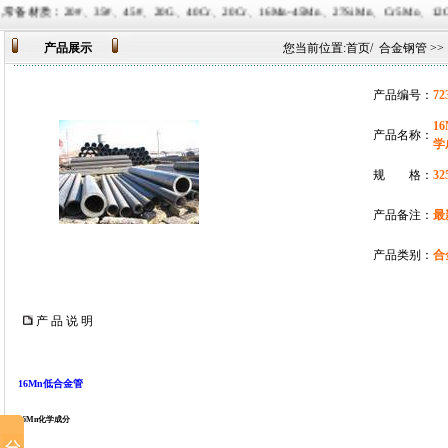
、20G、40Cr、20Cr、16Mn-45Mn、27SiMn、Cr5Mo、12CrMo(T12)、12Cr
产品展示
您当前位置:
首页
/
合金钢管
>>
产品编号：
72
1
产品名称：
学
规 格：
32
产品备注：
最
产品类别：
合
产 品 说 明
16Mn低合金管
16Mn化学成分