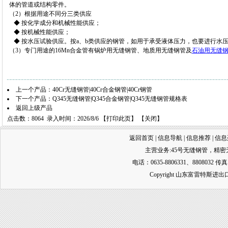
体的管道或结构零件。
（2）根据用途不同分三类供应
◆ 按化学成分和机械性能供应；
◆ 按机械性能供应；
◆ 按水压试验供应。按a、b类供应的钢管，如用于承受液体压力，也要进行水
（3）专门用途的16Mn合金管有锅炉用无缝钢管、地质用无缝钢管及
石油用无缝
上一个产品：
40Cr无缝钢管|40Cr合金钢管|40Cr钢管
下一个产品：
Q345无缝钢管|Q345合金钢管|Q345无缝钢管规格表
返回上级产品
点击数：8064 录入时间：2026/8/6 【
打印此页
】 【
关闭
】
返回首页
|
信息导航
|
信息推荐
|
信息
主营业务:
45号无缝钢管
，
精密
电话：0635-8806331、8808032 传真
Copyright 山东富雷特