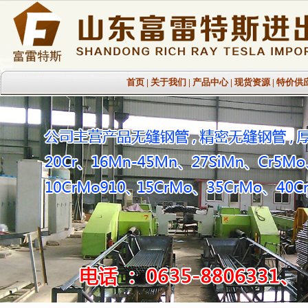
首页
|
关于我们
|
产品中心
|
现货资源
|
特价供