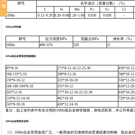
牌号
化学成分（质量分数）（%）
C
Si
Mn
P≤
S≤
Cr
16Mn
0.12~0.20
0.20~0.60
1.20~1.60
0.030
0.030
-
16Mn力学性能
牌号
拉力强度MPa
屈服点MPa
伸长率（%）
16Mn
490~670
320
21
16Mn低合金管现货资源规格：
95*8-10
273*8-12-16-22-25-30
450*10-12
108-133*5-10
299*8-12-16
508*10-12
159*8-10-12
325*10-16-18
530*12-20
168-180-194*8-10
351*10-12
610*12-20
203*12-16
377*10-12-16-22-25-30
630*10-20
219*8-12-14-16
402*16-18
720*10-20
245*8-10-16
426*12-14-16
备注：如上述列表中有未注明的16Mn低合金钢管规格，请电话联系，本公司将最
16Mn合金管相关说明：
（1）16Mn合金管用途很广泛。一般用途的无缝钢管由普通碳素结构钢、低合金