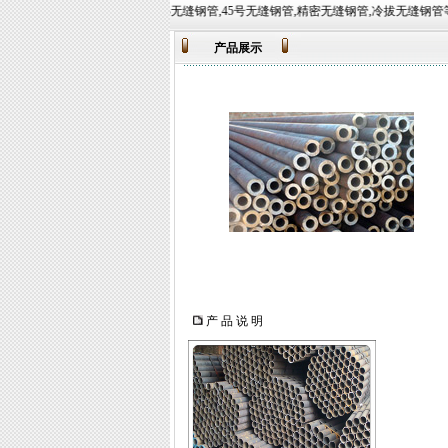
营业务有:Q345B无缝钢管,45号无缝钢管,精密无缝钢管,冷拔无缝钢管等,常备材质：20#、35#、45#
产品展示
产 品 说 明