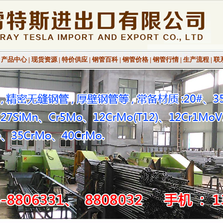
|
产品中心
|
现货资源
|
特价供应
|
钢管百科
|
钢管价格
|
钢管行情
|
生产流程
|
联