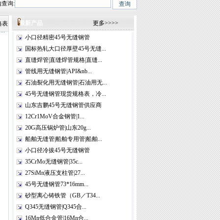
查询:
1MoV、12Cr1MoVG、10CrMo910、 15CrMo、35CrMo、40CrMo.咨询热线:06
最新产品
更多>>>>
格表
小口径精密45号无缝钢管
国标热轧大口径厚壁45号无缝...
直缝焊管|直缝焊管规格|直缝...
管线用无缝钢管|API&nb...
石油裂化用无缝钢管|石油用无...
45号无缝钢管现货规格表，冷...
山东吉鹏45号无缝钢管供应商
12Cr1MoV合金钢管|1...
20G高压锅炉管|山东20g...
船舶无缝管|船舶专用管|船舶...
小口径冷拔45号无缝钢管
35CrMo无缝钢管|35c...
27SiMn液压支柱管|27...
45号无缝钢管73*16mm...
砂型离心铸铁管（GB／T34...
Q345无缝钢管|Q345合...
16Mn低合金管|16Mn合...