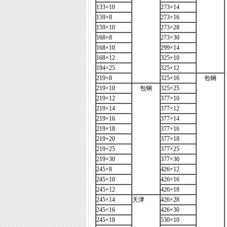
133×10
273×14
159×8
273×16
159×10
273×28
168×8
273×30
168×10
299×14
168×12
325×10
194×25
325×12
219×8
325×16
包钢
219×10
包钢
325×25
219×12
377×10
219×14
377×12
219×16
377×14
219×18
377×16
219×20
377×18
219×25
377×25
219×30
377×30
245×8
426×12
245×10
426×16
245×12
426×18
245×14
天津
426×28
245×16
426×30
245×18
530×10