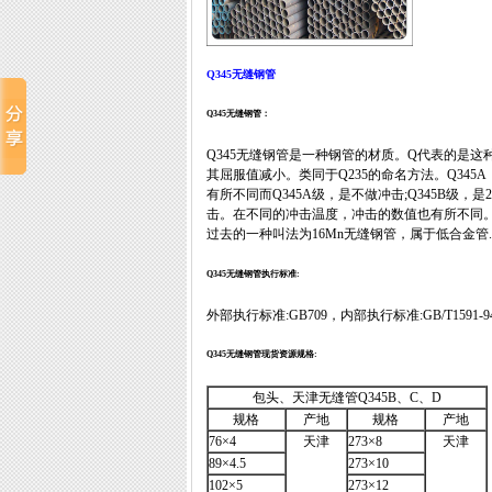
Q345无缝钢管
Q345无缝钢管：
Q345无缝钢管是一种钢管的材质。Q代表的是这
其屈服值减小。类同于Q235的命名方法。Q345A，
有所不同而Q345A级，是不做冲击;Q345B级，是2
击。在不同的冲击温度，冲击的数值也有所不同。
过去的一种叫法为16Mn无缝钢管，属于低合金管.
Q345无缝钢管执行标准:
外部执行标准:GB709，内部执行标准:GB/T1591-9
Q345无缝钢管现货资源规格:
包头、天津无缝管Q345B、C、D
规格
产地
规格
产地
76×4
天津
273×8
天津
89×4.5
273×10
102×5
273×12