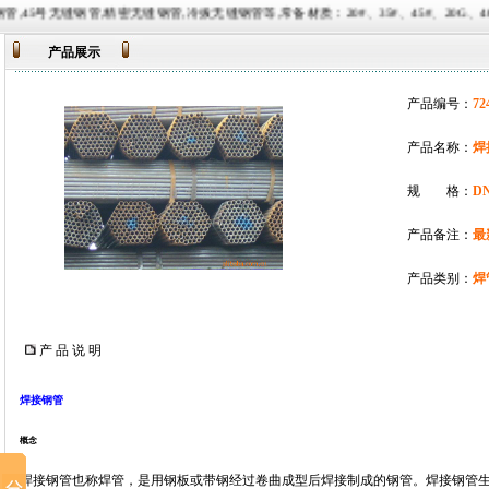
精密无缝钢管,冷拔无缝钢管等,常备材质：20#、35#、45#、20G、40Cr、20Cr、16Mn-45Mn
产品展示
产品编号：
72
产品名称：
焊
规 格：
DN
产品备注：
最
产品类别：
焊
产 品 说 明
焊接钢管
概念
焊接钢管也称焊管，是用钢板或带钢经过卷曲成型后焊接制成的钢管。焊接钢管