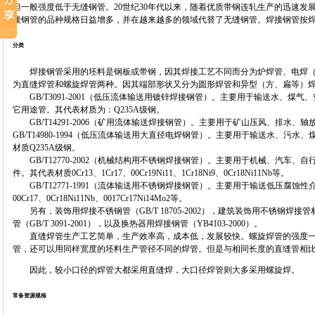
但一般强度低于无缝钢管。20世纪30年代以来，随着优质带钢连轧生产的迅速发
接钢管的品种规格日益增多，并在越来越多的领域代替了无缝钢管。焊接钢管按
分类
焊接钢管采用的坯料是钢板或带钢，因其焊接工艺不同而分为炉焊管、电焊（
为直缝焊管和螺旋焊管两种。因其端部形状又分为圆形焊管和异型（方、扁等）
GB/T3091-2001（低压流体输送用镀锌焊接钢管）。主要用于输送水、煤
它用途管。其代表材质为：Q235A级钢。
GB/T14291-2006（矿用流体输送焊接钢管）。主要用于矿山压风、排水、轴
GB/T14980-1994（低压流体输送用大直径电焊钢管）。主要用于输送水、污
材质Q235A级钢。
GB/T12770-2002（机械结构用不锈钢焊接钢管）。主要用于机械、汽车
件。其代表材质0Cr13、1Cr17、00Cr19Ni11、1Cr18Ni9、0Cr18Ni11Nb等。
GB/T12771-1991（流体输送用不锈钢焊接钢管）。主要用于输送低压腐蚀性介质。代表材
00Cr17、0Cr18Ni11Nb、0017Cr17Ni14Mo2等。
另有，装饰用焊接不锈钢管（GB/T 18705-2002），建筑装饰用不锈钢焊接管材（
管（GB/T 3091-2001），以及换热器用焊接钢管（YB4103-2000）。
直缝焊管生产工艺简单，生产效率高，成本低，发展较快。螺旋焊管的强度一
管，还可以用同样宽度的坯料生产管径不同的焊管。但是与相同长度的直缝管相比，
因此，较小口径的焊管大都采用直缝焊，大口径焊管则大多采用螺旋焊。
常备资源规格