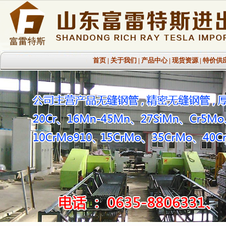
首页
|
关于我们
|
产品中心
|
现货资源
|
特价供