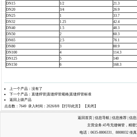
DN15
1/2
21.3
DN20
3/4
26.9
DN25
1
33.7
DN32
1.25
42.4
DN40
1.5
48.3
DN50
2
60.3
DN65
2.5
76.1
DN80
3
88.9
DN100
4
114.3
DN125
5
140
DN150
6
168.3
上一个产品：没有了
下一个产品：
直缝焊管|直缝焊管规格|直缝焊管标准
返回上级产品
点击数：7649 录入时间：2026/8/8 【
打印此页
】 【
关闭
】
返回首页
|
信息导航
|
信息推荐
|
信息
主营业务:
45号无缝钢管
，
精密
电话：0635-8806331、8808032 传真