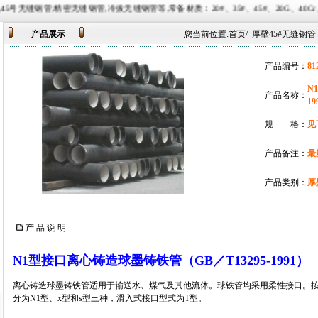
缝钢管,冷拔无缝钢管等,常备材质：20#、35#、45#、20G、40Cr、20Cr、16Mn-45Mn、2
产品展示
您当前位置:
首页
/
厚壁45#无缝钢管
产品编号：
81
N
产品名称：
19
规 格：
见
产品备注：
最
产品类别：
厚
产 品 说 明
N1型接口离心铸造球墨铸铁管（GB／T13295-1991）
离心铸造球墨铸铁管适用于输送水、煤气及其他流体。球铁管均采用柔性接口。
分为N1型、x型和s型三种，滑入式接口型式为T型。