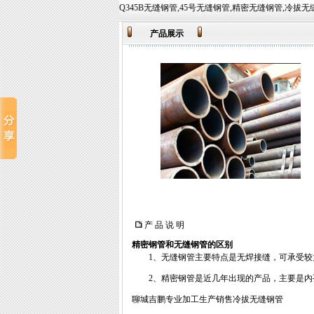
的到来!主营业务有:Q345B无缝钢管,45号无缝钢管,精密无缝钢管,冷拔无缝钢管等,常备材质：20#、35
产品展示
产 品 说 明
精密钢管和无缝钢管的区别
1、无缝钢管主要特点是无焊接缝，可承受较
2、精密钢管是近几年出现的产品，主要是内
聊城吉鹏专业加工生产销售冷拔无缝钢管