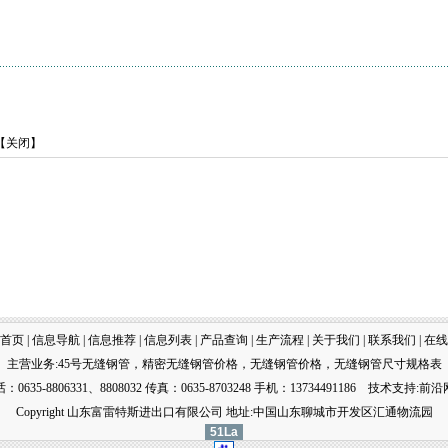
【
关闭
】
首页
|
信息导航
|
信息推荐
|
信息列表
|
产品查询
|
生产流程
|
关于我们
|
联系我们
|
在线
主营业务:
45号无缝钢管
，
精密无缝钢管价格
，
无缝钢管价格
，
无缝钢管尺寸规格表
：0635-8806331、8808032 传真：0635-8703248 手机：13734491186
技术
支持:
前沿
Copyright 山东富雷特斯进出口有限公司 地址:中国山东聊城市开发区汇通物流园
51La