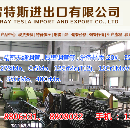
|
产品中心
|
现货资源
|
特价供应
|
钢管百科
|
钢管价格
|
钢管行情
|
生产流程
|
联