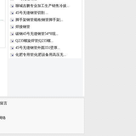
聊城吉鹏专业加工生产销售冷拔...
45号无缝钢管切割 ...
脚手架钢管规格|钢管脚手架|...
焊接钢管
碳钢45号无缝钢管54*8现...
Q235螺旋焊管|Q235螺...
45号无缝钢管外圆351壁厚...
化肥专用管|化肥设备用高压无...
留言
网络