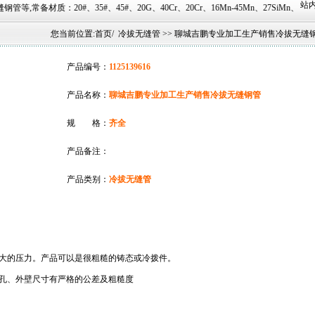
站内
#、45#、20G、40Cr、20Cr、16Mn-45Mn、27SiMn、Cr5Mo、12CrMo(T12)
您当前位置:
首页
/
冷拔无缝管
>> 聊城吉鹏专业加工生产销售冷拔无缝
产品编号：
1125139616
产品名称：
聊城吉鹏专业加工生产销售冷拔无缝钢管
规 格：
齐全
产品备注：
产品类别：
冷拔无缝管
大的压力。产品可以是很粗糙的铸态或冷拨件。
孔、外壁尺寸有严格的公差及粗糙度