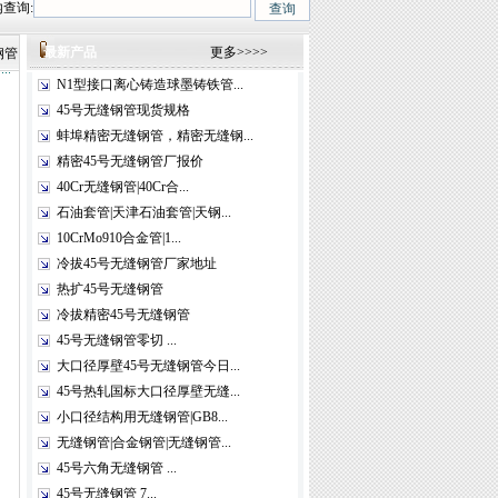
查询:
、12Cr1MoV、12Cr1MoVG、10CrMo910、 15CrMo、35CrMo、40CrMo.咨询热
最新产品
更多>>>>
钢管
N1型接口离心铸造球墨铸铁管...
45号无缝钢管现货规格
蚌埠精密无缝钢管，精密无缝钢...
精密45号无缝钢管厂报价
40Cr无缝钢管|40Cr合...
石油套管|天津石油套管|天钢...
10CrMo910合金管|1...
冷拔45号无缝钢管厂家地址
热扩45号无缝钢管
冷拔精密45号无缝钢管
45号无缝钢管零切 ...
大口径厚壁45号无缝钢管今日...
45号热轧国标大口径厚壁无缝...
小口径结构用无缝钢管|GB8...
无缝钢管|合金钢管|无缝钢管...
45号六角无缝钢管 ...
45号无缝钢管 7...