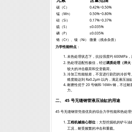
元素
含量范围
碳（C）
0.42%~0.50%
锰（Mn）
0.50%~0.80%
硅（Si）
0.17%~0.37%
硫（S）
≤0.035%
磷（P）
≤0.035%
铬（Cr）、镍（Ni）
微量（残余杂质）
力学性能特点
：
未热处理状态下，抗拉强度约 600MPa，
热处理适配性极佳，经过
调质处理（淬火 
较大的冲击载荷和交变载荷。
冷加工性能较差，不宜进行剧烈的冷折弯
糙度能达到 Ra0.2μm 以内，满足液压
耐磨性优于 20 号钢和 16Mn 钢，
力。
二、 45 号无缝钢管液压油缸的
用途
45 号无缝钢管凭借优良的综合力学性能和热处
工程机械核心部位
：大型挖掘机的铲斗油缸
工况，耐受频繁的冲击和重载。