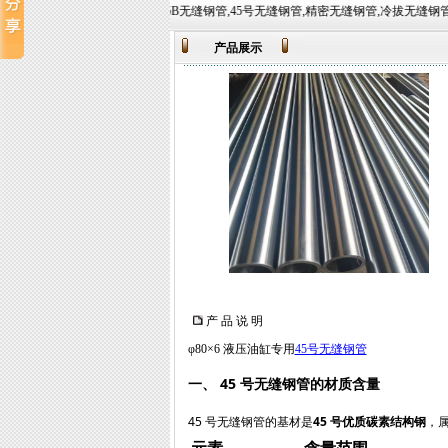
!主营业务有:Q345B无缝钢管,45号无缝钢管,精密无缝钢管,冷拔无缝钢管等,常备材质：20#、35#、45
产品展示
产 品 说 明
φ80×6 液压油缸专用
45号无缝钢管
一、 45 号无缝钢管的
材质含量
45 号无缝钢管的基材是
45 号优质碳素结构钢
，