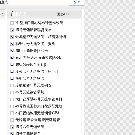
查询:
r1MoV、12Cr1MoVG、10CrMo910、 15CrMo、35CrMo、40CrMo.咨询热线:0
最新产品
更多>>>>
钢管
N1型接口离心铸造球墨铸铁管...
45号无缝钢管现货规格
蚌埠精密无缝钢管，精密无缝钢...
精密45号无缝钢管厂报价
40Cr无缝钢管|40Cr合...
石油套管|天津石油套管|天钢...
10CrMo910合金管|1...
冷拔45号无缝钢管厂家地址
热扩45号无缝钢管
冷拔精密45号无缝钢管
45号无缝钢管零切 ...
大口径厚壁45号无缝钢管今日...
45号热轧国标大口径厚壁无缝...
小口径结构用无缝钢管|GB8...
无缝钢管|合金钢管|无缝钢管...
45号六角无缝钢管 ...
45号无缝钢管 7...