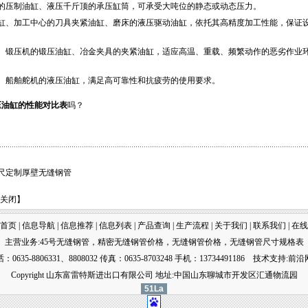
的压制油缸、液压千斤顶的承压缸筒，可承受大吨位的静态或动态压力。
缸、加工中心的刀具夹紧油缸、磨床的液压驱动油缸，依托其高精度加工性能，保证
、锻压机的锻压油缸、冶金夹具的夹紧油缸，适应高温、重载、频繁动作的恶劣作业
、船舶舵机的液压油缸，满足高可靠性和抗疲劳的使用要求。
液压油缸的性能对比表
吗？
定尺定制厚壁无缝钢管
关闭
】
首页
|
信息导航
|
信息推荐
|
信息列表
|
产品查询
|
生产流程
|
关于我们
|
联系我们
|
在线
主营业务:
45号无缝钢管
，
精密无缝钢管价格
，
无缝钢管价格
，
无缝钢管尺寸规格表
：0635-8806331、8808032 传真：0635-8703248 手机：13734491186
技术
支持:
前沿
Copyright 山东富雷特斯进出口有限公司 地址:中国山东聊城市开发区汇通物流园
51La