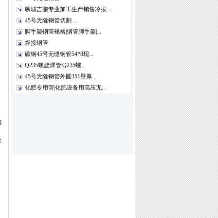
聊城吉鹏专业加工生产销售冷拔...
45号无缝钢管切割 ...
脚手架钢管规格|钢管脚手架|...
焊接钢管
碳钢45号无缝钢管54*8现...
Q235螺旋焊管|Q235螺...
45号无缝钢管外圆351壁厚...
化肥专用管|化肥设备用高压无...
粗
能
：