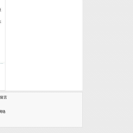
设
环
留言
网络