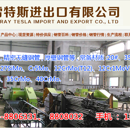
|
产品中心
|
现货资源
|
特价供应
|
钢管百科
|
钢管价格
|
钢管行情
|
生产流程
|
联