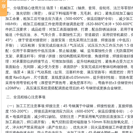
一、分场景核心使用方法 场景 1：机械加工（轴类、套筒、齿轮坯、法兰等零部
壁）、激光切割（薄壁），保证下料端面平整，无毛刺、斜口，避免后续加工偏位； 
加工余量，粗加工后可做去应力退火（500-600℃，保温后随炉冷却），减少加
H8/H9），精加工后根据工件使用需求做调质处理（820-860℃水淬 + 500-
件的工况要求； 成品处理：对加工表面做除锈、打磨，配合防锈油涂抹，若用于耐
输送（中低压油、水、气等介质，非腐蚀性工况） 管道裁切：采用切管机裁切，保证
45°），便于管道对接密封； 连接安装：优先采用法兰连接、焊接连接（中低压）
开裂）； 试压检测：安装完成后做水压 / 气压试压，试压压力为工作压力的 1.5 
配：仅用于非腐蚀性中低压流体，禁止输送酸、碱、盐等腐蚀性介质（无防腐层时易
支架、承重连杆等） 焊接 / 拼接：按结构图纸采用对接、角接焊接，焊接前做好
理：对承重部位的焊接节点，可增加加强筋，提升结构稳定性，避免单点受力过大
装面贴合，无间隙，减少受力变形； 表面防护：安装完成后对整体结构做除锈、喷
度。 场景 4：液压 / 气动系统（缸筒、活塞杆外套、液压管路等） 精度把控
糙度 Ra≤0.8μm，尺寸圆度、直线度误差≤0.05mm/m，提升密封性能； 
采用专用弯管机冷弯（厚壁管严禁热弯，避免壁厚不均），弯曲半径≥3 倍钢管外
≤20MPa），高压液压系统需搭配调质处理后的 45 号钢管或更换合金钢管。
二、全流程核心注意事项
（一）加工工艺注意事项 焊接注意：45 号钢属于中碳钢，焊接性较差，直接焊
度 150-200℃），焊接后及时做消应力回火（600-650℃，保温后缓慢冷却）
底 + 电弧焊盖面，减少焊口缺陷。 切割注意：严禁采用氧气切割后直接加工 /
加工易崩刀，焊口易开裂），氧气切割后需对端面做 5-10mm 车削去除氧化层。
式，淬火时严禁采用油淬（易产生软点），优先水淬；回火温度根据工件硬度需
理后避免快速冷却，防止产生内应力。 冷加工注意：45 号钢冷塑性一般，严禁大