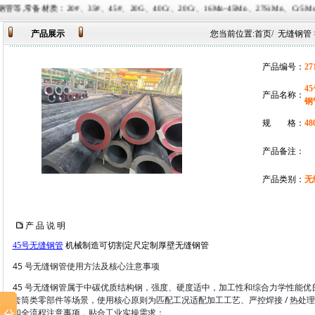
、45#、20G、40Cr、20Cr、16Mn-45Mn、27SiMn、Cr5Mo、12CrMo(T12)、1
产品展示
您当前位置:
首页
/
无缝钢管
产品编号：
27
4
产品名称：
钢
规 格：
48
产品备注：
产品类别：
无
产 品 说 明
45号无缝钢管
机械制造可切割定尺定制厚壁无缝钢管
45 号无缝钢管使用方法及核心注意事项
45 号无缝钢管属于中碳优质结构钢，强度、硬度适中，加工性和综合力学性能优
套筒类零部件等场景，使用核心原则为匹配工况适配加工工艺、严控焊接 / 热处
和全流程注意事项，贴合工业实操需求：