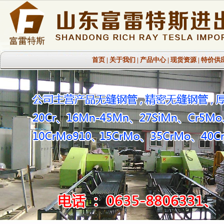
首页
|
关于我们
|
产品中心
|
现货资源
|
特价供