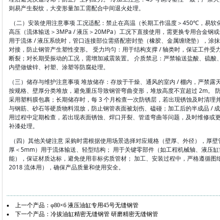
则易产生裂纹，大变形量加工需配合中间退火处理。
（二）安装使用注意事项 工况适配：禁止在高温（长期工作温度＞450℃，易软
高压（流体输送＞3MPa / 液压＞20MPa）工况下直接使用，需更换专用合金
用于流体 / 液压系统时，管口连接部位需搭配密封垫（橡胶、金属缠绕垫），涂
对接，防止钢管产生塑性变形。 受力均匀：用于结构支撑 / 轴类时，保证工件
断裂；对长期受振动的工况，需增加减震装置。 介质禁忌：严禁输送盐酸、硫酸
内壁做镀锌、衬塑、涂塑等防腐处理。
（三）储存与维护注意事项 堆放储存：存放于干燥、通风的室内 / 棚内，严禁露
按规格、壁厚分类堆放，避免重压导致钢管弯曲变形，堆放高度不宜超过 2m。 防
采用塑料膜包裹；长期储存时，每 3 个月检查一次防锈层，若出现锈蚀及时清理
与钢筋、砂石等硬质物料混放，防止钢管表面被划伤、磕碰；加工后的半成品 / 
用过程中定期检查，若出现表面锈蚀、焊口开裂、管道弯曲等问题，及时维修或更换
补漆处理。
（四）其他关键注意 采购时需根据使用场景选择对应规格（壁厚、外径），厚壁管
厚＜5mm）用于流体输送、轻型结构； 用于关键零部件（如工程机械轴、液压
能），保证材质达标，避免使用非标劣质管材； 加工、安装过程中，严格遵循图纸和国家规范（G
2018 流体用），确保产品质量和使用安全。
上一个产品：
φ80×6 液压油缸专用45号无缝钢管
下一个产品：
冷拔油缸精密无缝钢管 研磨精密无缝钢管